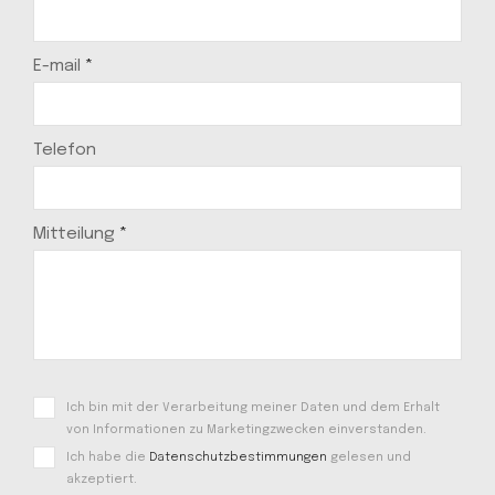
E-mail
*
Telefon
Mitteilung
*
Ich bin mit der Verarbeitung meiner Daten und dem Erhalt
von Informationen zu Marketingzwecken einverstanden.
Ich habe die
Datenschutzbestimmungen
gelesen und
akzeptiert.