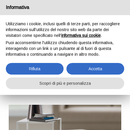
Informativa
IT
EN
DE
FR
Utilizziamo i cookie, inclusi quelli di terze parti, per raccogliere
informazioni sull’utilizzo del nostro sito web da parte dei
visitatori come specificato nell'
informativa sui cookie
.
Complementi
Puoi acconsentirne l'utilizzo chiudendo questa informativa,
interagendo con un link o un pulsante al di fuori di questa
Home
Complementi
informativa o continuando a navigare in altro modo.
Rifiuta
Accetta
Filtra per collezione
Scopri di più e personalizza
Tutti (13)
Object (11)
Smart (2)