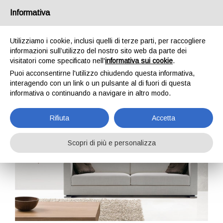
Informativa
IT
EN
DE
FR
Utilizziamo i cookie, inclusi quelli di terze parti, per raccogliere
informazioni sull’utilizzo del nostro sito web da parte dei
visitatori come specificato nell'
informativa sui cookie
.
Lara91 bracciolo stretto
Puoi acconsentirne l'utilizzo chiudendo questa informativa,
interagendo con un link o un pulsante al di fuori di questa
Home
Divani
Lara91 bracciolo stretto
informativa o continuando a navigare in altro modo.
Rifiuta
Accetta
Scopri di più e personalizza