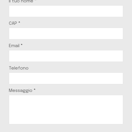
Il tuo nome
*
CAP
*
Email
*
Telefono
Messaggio
*