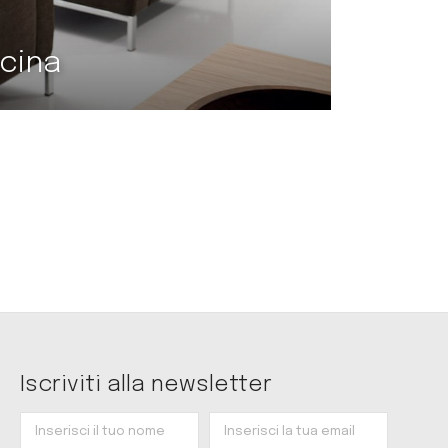
Poltro
ncina
Os
Iscriviti alla newsletter