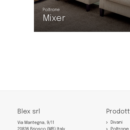
Poltrone
Link poltroncina
Blex srl
Prodott
Divani
Via Mantegna, 9/11
Poltrone
20836 Briosco (MB) Italy