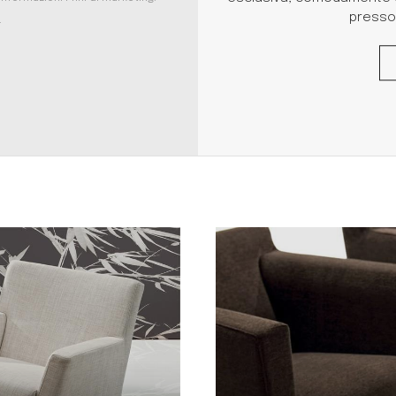
presso 
.