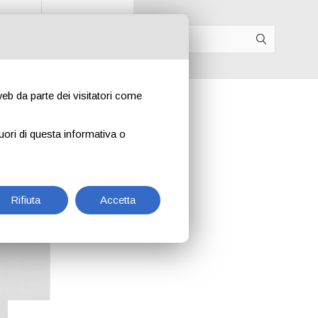
p B2B
IT
EN
DE
FR
 web da parte dei visitatori come
uori di questa informativa o
Rifiuta
Accetta