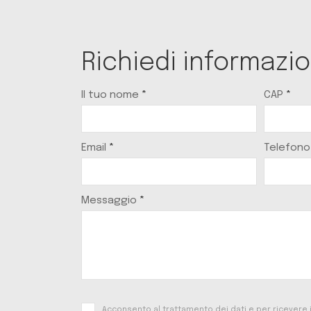
Richiedi informazio
Il tuo nome
*
CAP
*
Email
*
Telefono
Messaggio
*
Acconsento al trattamento dei dati e per ricevere in