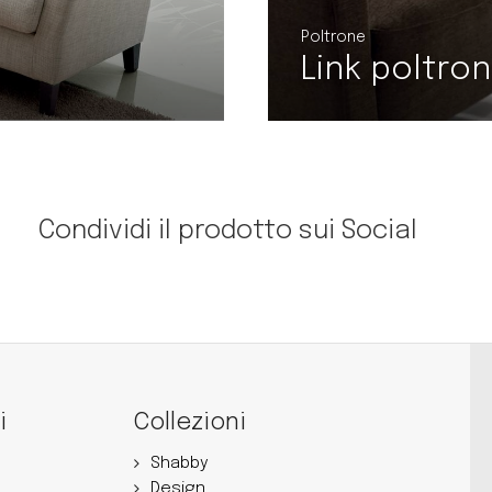
Poltrone
Lara poltro
Condividi il prodotto sui Social
i
Collezioni
Shabby
Design