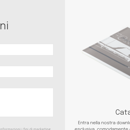
ni
Cata
Entra nella nostra downlo
esclusiva, comodamente dal
formazioni i fini di marketing.