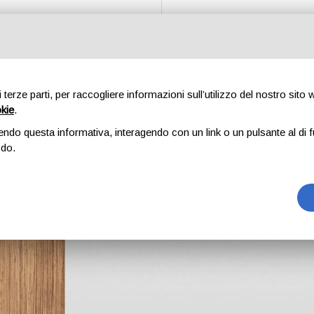
etto
Letti
Complementi
Chi siamo
Contatti
Sho
di terze parti, per raccogliere informazioni sull’utilizzo del nostro sito
okie
.
endo questa informativa, interagendo con un link o un pulsante al di f
odo.