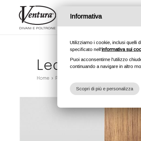
Informativa
Divani
Poltrone
Divanil
Utilizziamo i cookie, inclusi quelli 
specificato nell'
informativa sui co
Puoi acconsentirne l'utilizzo chiud
Led
continuando a navigare in altro m
Home
Poltrone
Led
Scopri di più e personalizza