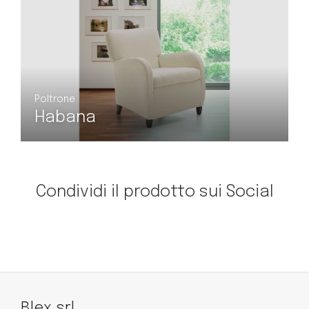
Poltrone
a
Panama polt
Condividi il prodotto sui Social
Blex srl