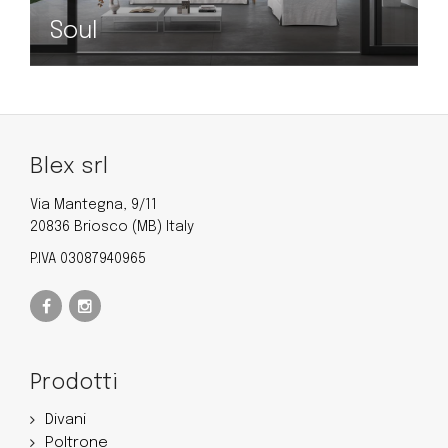
Soul
Blex srl
Via Mantegna, 9/11
20836 Briosco (MB) Italy
P.IVA 03087940965
Prodotti
Divani
Poltrone