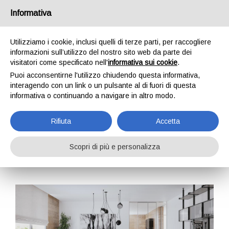
Informativa
IT
EN
DE
FR
Utilizziamo i cookie, inclusi quelli di terze parti, per raccogliere
informazioni sull’utilizzo del nostro sito web da parte dei
visitatori come specificato nell'
informativa sui cookie
.
Divani
Puoi acconsentirne l'utilizzo chiudendo questa informativa,
interagendo con un link o un pulsante al di fuori di questa
Home
Divani
informativa o continuando a navigare in altro modo.
Rifiuta
Accetta
Filtra per collezione
Scopri di più e personalizza
Tutti (35)
Design (18)
Shabby (11)
Smart (6)