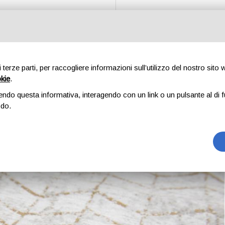
etto
Letti
Complementi
Chi siamo
Contatti
Sho
di terze parti, per raccogliere informazioni sull’utilizzo del nostro sito
okie
.
endo questa informativa, interagendo con un link o un pulsante al di f
odo.