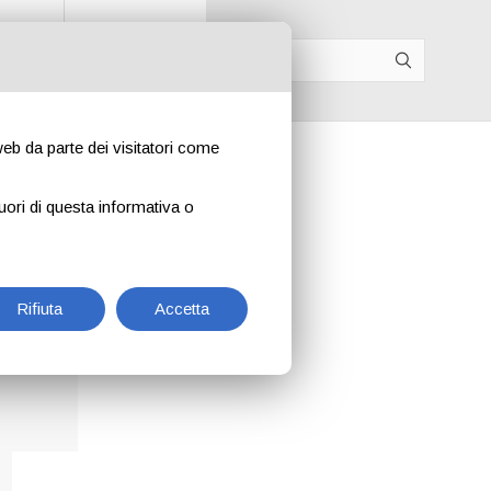
p B2B
IT
EN
DE
FR
 web da parte dei visitatori come
uori di questa informativa o
Rifiuta
Accetta