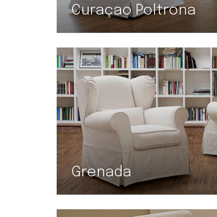
Curaçao Poltrona
Grenada