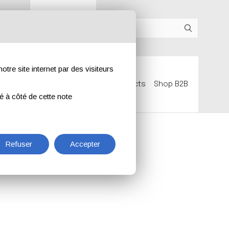
IT
EN
DE
FR
otre site internet par des visiteurs
ts
Qui nous sommes
Contacts
Shop B2B
ué à côté de cette note
Refuser
Accepter