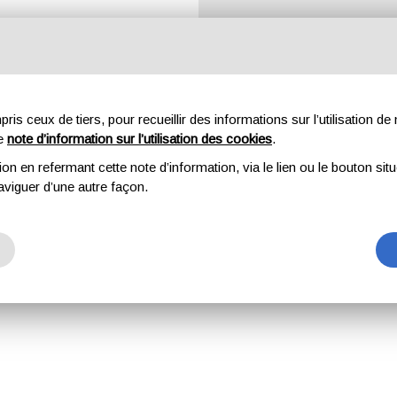
s ceux de tiers, pour recueillir des informations sur l’utilisation de n
re
note d’information sur l’utilisation des cookies
.
Canapés
Fauteuils
Canapés-lit
Lits
Complémen
ion en refermant cette note d’information, via le lien ou le bouton sit
aviguer d’une autre façon.