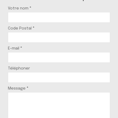
Votre nom
*
Code Postal
*
E-mail
*
Téléphoner
Message
*