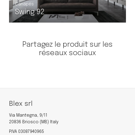
Canapés
C
Swing 107
Partagez le produit sur les
réseaux sociaux
Blex srl
Via Mantegna, 9/11
20836 Briosco (MB) Italy
P.IVA 03087940965