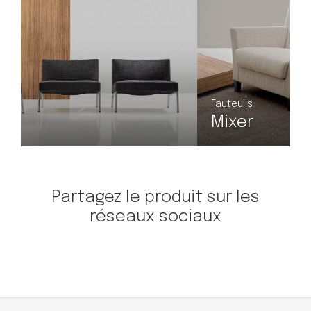
Fauteuils
F
Mixer
Partagez le produit sur les
réseaux sociaux