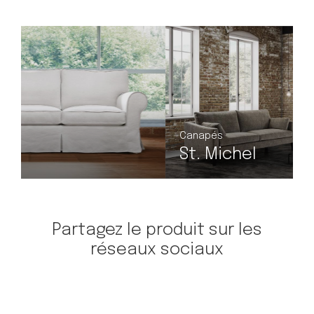
Canapés
C
St. Michel
Partagez le produit sur les
réseaux sociaux