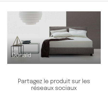
Lits
L
Donald
Partagez le produit sur les
réseaux sociaux