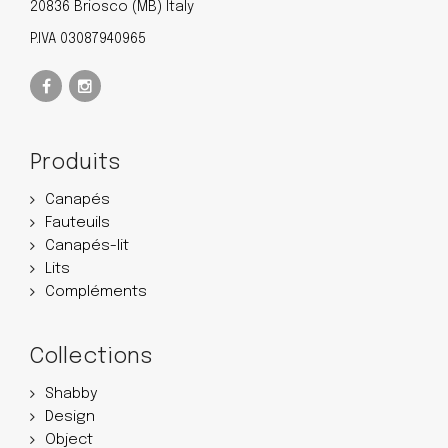
20836 Briosco (MB) Italy
P.IVA 03087940965
Produits
Canapés
Fauteuils
Canapés-lit
Lits
Compléments
Collections
Shabby
Design
Object